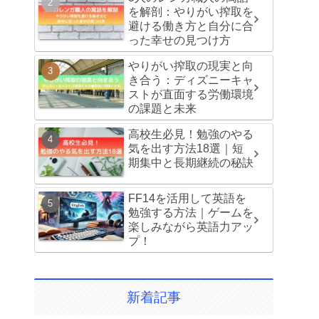
を解剖：やりがい搾取を
避ける働き方と自分に合
った幸せの見つけ方
やりがい搾取の現実と向
き合う：ディズニーキャ
ストが直面する労働環境
の課題と未来
高校生必見！勉強のやる
気を出す方法18選｜短
期集中と長期継続の秘訣
FF14を活用して英語を
勉強する方法｜ゲームを
楽しみながら英語力アッ
プ！
新着記事