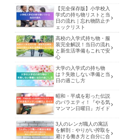
【完全保存版】小学校入
学式の持ち物リストと当
日の流れ｜忘れ物防止チ
ェックリスト
高校の入学式持ち物・服
装完全解説！当日の流れ
と新生活準備もこれで安
心
大学の入学式の持ち物
は？失敗しない準備と当
日の過ごし方
昭和・平成を彩った伝説
のバラエティ！『やる気
マンマン日曜日』ガイド
3人のレンガ職人の寓話
を解剖：やりがい搾取を
避ける働き方と自分に合