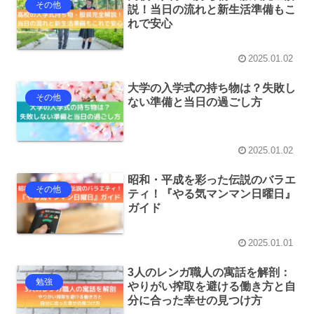
その他
説！当日の流れと新生活準備もこ
れで安心
2025.01.02
大学の入学式の持ち物は？失敗し
その他
ない準備と当日の過ごし方
2025.01.02
昭和・平成を彩った伝説のバラエ
その他
ティ！『やる気マンマン日曜日』
ガイド
2025.01.01
3人のレンガ職人の寓話を解剖：
勉強
やりがい搾取を避ける働き方と自
分に合った幸せの見つけ方